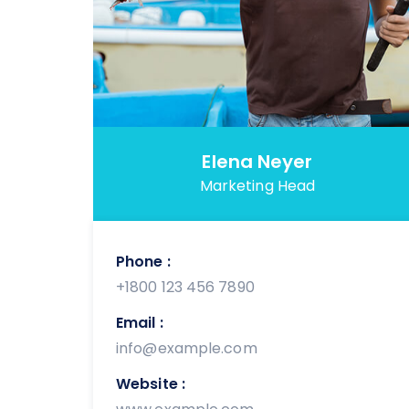
Elena Neyer
Marketing Head
Phone :
+1800 123 456 7890
Email :
info@example.com
Website :