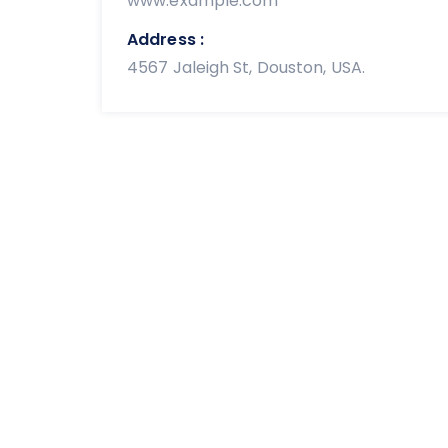
www.example.com
Address :
4567 Jaleigh St, Douston, USA.