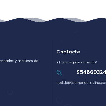
Contacte
pescados y mariscos de
¿Tiene alguna consulta?
95486032
pedidos@fernandomolina.c