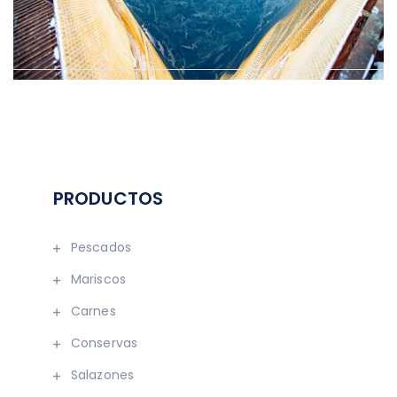
Navegación
de
entradas
PRODUCTOS
Pescados
Mariscos
Carnes
Conservas
Salazones